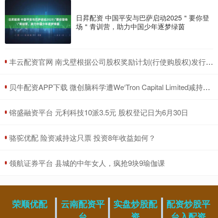
日昇配资 中国平安与巴萨启动2025＂要你登
场＂青训营，助力中国少年逐梦绿茵
​丰云配资官网 南戈壁根据公司股权奖励计划(行使购股权)发行15万股股份
​贝牛配资APP下载 微创脑科学遭We‘Tron Capital Limited减持500.9万股 每股作价约12.93港元
​镕盛融资平台 元利科技10派3.5元 股权登记日为6月30日
​骆驼优配 险资减持这只票 投资8年收益如何？
​领航证券平台 县城的中年女人，疯抢9块9瑜伽课
荣顺优配
云南配资平
实盘炒股配
配资炒股平
台
资
台入配资