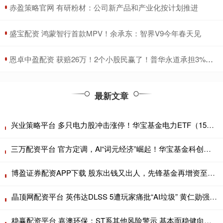
​赤盈策略官网 有研粉材：公司新产品和产业化按计划推进
​盛宝配资 鸿蒙智行首款MPV！余承东：智界V9今年春天见
​恩卓中盈配资 获赔26万！2个小股民赢了！普华永道承担3%连带赔偿责任
最新文章
兴业策略平台 多只电力股冲击涨停！华宝基金电力ETF（159146）再涨超2%直逼前高！资金连续加码
三万配资平台 官方定调，Al“词元经济”崛起！华宝基金科创人工智能ETF（589520）连续两日涨超2%，拉响反攻号角！
博盈证券配资APP下载 股东出钱又出人，先锋基金再增资至2.5亿元，小微公募自救难在哪？
晶顶网配资平台 英伟达DLSS 5遭玩家痛批“AI垃圾” 黄仁勋强势回怼“他们完全错了”
稳赢配资平台 嘉澳环保：ST系其他风险警示 基本面稳健向好摘牌路径清晰