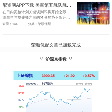
配资网APP下载 美军第五舰队舰艇全部出海 航母离港最大规模部署
在日内瓦核计划关键谈判即将开始之际，
德黑兰与华盛顿之间的紧张局势不断升
级。据美联社报道，伊朗官方对美国总统
查看：144
分类：荣顺优配
唐纳德·特朗普的施压手段作出强硬回应，
称其言论为“大谎....
荣顺优配文章已加载完成
沪深京指数
上证综指
3900.35
+21.92
+0.57%