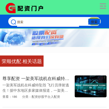
搜索
荣顺优配 相关话题
尊享配资 一架美军战机在科威特坠毁 飞行员弹射逃生
一架美军战机在科威特坠毁 飞行员弹射逃
生！据中东地区多家媒体报道，一架美军
F-15战机在科威特坠毁。社交媒体上的视
查看：186
分类：配资炒股平台入配资
频显示，战机尾部起火，从天空坠落。土
耳其媒体报....