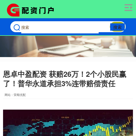
搜索
恩卓中盈配资 获赔26万！2个小股民赢
了！普华永道承担3%连带赔偿责任
网站：荣顺优配