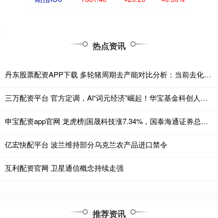
热点资讯
丹东股票配资APP下载 多轮猪周期去产能对比分析：当前去化缓慢，第三季度仍将持续
三万配资平台 官方定调，Al“词元经济”崛起！华宝基金科创人工智能ETF（589520）连续两日涨超2%，拉响反攻号角！
申宝配资app官网 龙虎榜|国晟科技涨7.34%，国泰海通证券总部净买入8369.58万元
亿宏快配平台 波兰维持部分乌克兰农产品进口禁令
互利配资官网 卫星通信概念持续走强
推荐资讯