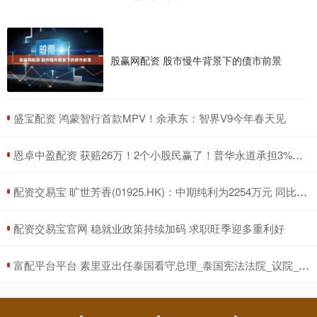
股赢网配资 股市慢牛背景下的债市前景
​盛宝配资 鸿蒙智行首款MPV！余承东：智界V9今年春天见
​恩卓中盈配资 获赔26万！2个小股民赢了！普华永道承担3%连带赔偿责任
​配资交易宝 旷世芳香(01925.HK)：中期纯利为2254万元 同比减少55.7%
​配资交易宝官网 稳就业政策持续加码 求职旺季迎多重利好
​富配平台平台 素里亚出任泰国看守总理_泰国宪法法院_议院_时间