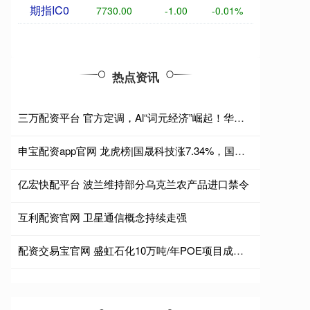
期指IC0
7730.00
-1.00
-0.01%
热点资讯
三万配资平台 官方定调，Al“词元经济”崛起！华宝基金科创人工智能ETF（589520）连续两日涨超2%，拉响反攻号角！
申宝配资app官网 龙虎榜|国晟科技涨7.34%，国泰海通证券总部净买入8369.58万元
亿宏快配平台 波兰维持部分乌克兰农产品进口禁令
互利配资官网 卫星通信概念持续走强
配资交易宝官网 盛虹石化10万吨/年POE项目成功投产，光伏产业迎来“中国高端膜”