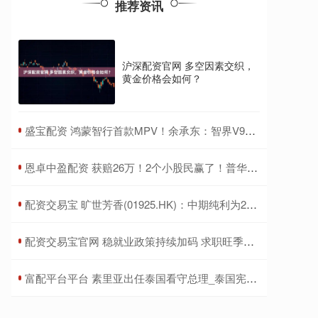
推荐资讯
沪深配资官网 多空因素交织，
黄金价格会如何？
​盛宝配资 鸿蒙智行首款MPV！余承东：智界V9今年春天见
​恩卓中盈配资 获赔26万！2个小股民赢了！普华永道承担3%连带赔偿责任
​配资交易宝 旷世芳香(01925.HK)：中期纯利为2254万元 同比减少55.7%
​配资交易宝官网 稳就业政策持续加码 求职旺季迎多重利好
​富配平台平台 素里亚出任泰国看守总理_泰国宪法法院_议院_时间