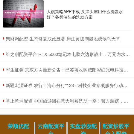
大旗策略APP下载 头痒头屑用什么洗发水
好？各类油头的洗发方案
​聚财网配资 生态修复成效显著 庐江黄陂湖湿地成候鸟天堂
​维之创配资平台 RTX 5060笔记本电脑六边形战士，万元内水桶机首选ROG魔霸新锐
​华生证券 京东方Ａ最新公告：已签署收购咸阳彩虹光电科技有限公司30%股权的协议
​新疆宏源证券 农行上海市分行“123+”科技企业专项服务行动走进模速空间 为科技企业上市“支招”
​掌上乾坤配资 中国旅游团在意大利被洗劫一空！警方装瞎，中国大使馆震怒出手！_游客_行李_旅行
荣顺优配
云南配资平
实盘炒股配
配资炒股平
台
资
台入配资