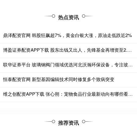
热点资讯
鼎泽配资官网 韩股狂飙超7%，黄金白银大涨，原油走低跌近2%
博盈证券配资APP下载 股东出钱又出人，先锋基金再增资至2.5亿元，小微公募自救难在哪？
联华证券平台 玻璃钢阀门领域优选河北沃瀚环保设备，专注玻璃钢风阀、单向阀、止回阀，技术精湛品质可靠
恒泰配资官网 新型基因编辑技术同时修复多个致病突变
维之创配资APP下载 张心朔：宠物食品行业最新动向有哪些看点？
推荐资讯