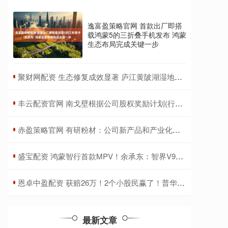
逸富盈策略官网 首款出厂即搭
载鸿蒙5的三折叠手机发布 鸿蒙
生态布局完成关键一步
​聚财网配资 生态修复成效显著 庐江黄陂湖湿地成候鸟天堂
​丰云配资官网 南戈壁根据公司股权奖励计划(行使购股权)发行15万股股份
​赤盈策略官网 有研粉材：公司新产品和产业化按计划推进
​盛宝配资 鸿蒙智行首款MPV！余承东：智界V9今年春天见
​恩卓中盈配资 获赔26万！2个小股民赢了！普华永道承担3%连带赔偿责任
最新文章