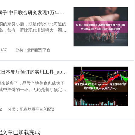
股票 杠杆原理官网 日本也曾有野生狮子!中日联合研究发现1万年前日本列岛遍布洞狮
萌的奈良小鹿，或是传说中北海道的
岛，曾有一群比现代非洲狮大一圈
187
分类：云南配资平台
涨乐配资APP下载 dings omni：专注日本餐厅预订的实用工具_app_用户_Dings
越来越多了，品尝当地美食也成为了
其中关键的一环。无论是餐厅预定还
2
分类：配资炒股平台入配资
配文章已加载完成