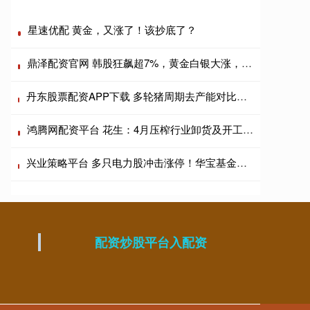
星速优配 黄金，又涨了！该抄底了？
鼎泽配资官网 韩股狂飙超7%，黄金白银大涨，原油走低跌近2%
丹东股票配资APP下载 多轮猪周期去产能对比分析：当前去化缓慢，第三季度仍将持续
鸿腾网配资平台 花生：4月压榨行业卸货及开工提升明显 榨利波动收窄
兴业策略平台 多只电力股冲击涨停！华宝基金电力ETF（159146）再涨超2%直逼前高！资金连续加码
配资炒股平台入配资